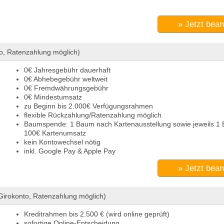
» Jetzt bea
o, Ratenzahlung möglich)
0€ Jahresgebühr dauerhaft
0€ Abhebegebühr weltweit
0€ Fremdwährungsgebühr
0€ Mindestumsatz
zu Beginn bis 2.000€ Verfügungsrahmen
flexible Rückzahlung/Ratenzahlung möglich
Baumspende: 1 Baum nach Kartenausstellung sowie jeweils 1
100€ Kartenumsatz
kein Kontowechsel nötig
inkl. Google Pay & Apple Pay
» Jetzt bea
Girokonto, Ratenzahlung möglich)
Kreditrahmen bis 2.500 € (wird online geprüft)
sofortige Online-Entscheidung