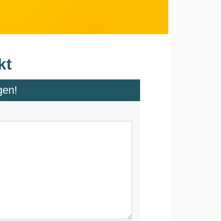
kt
gen!